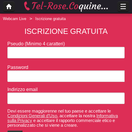
Webcam Live
Iscrizione gratuita
ISCRIZIONE GRATUITA
Pseudo
(Minimo 4 caratteri)
Password
Indirizzo email
Devi essere maggiorenne nel tuo paese e accettare le
Condizioni Generali d'Uso
, accettare la nostra
Informativa
sulla Privacy
e accettare il rapporto commerciale etico e
personalizzato che si viene a creare.